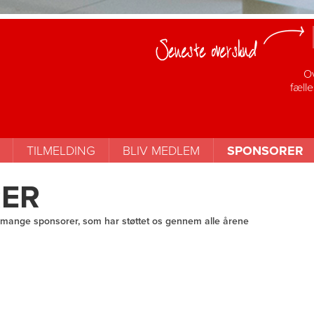
Ov
fælle
TILMELDING
BLIV MEDLEM
SPONSORER
ER
så mange sponsorer, som har støttet os gennem alle årene