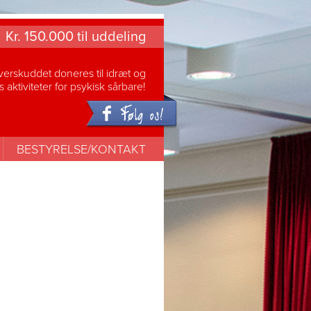
Kr. 150.000 til uddeling
erskuddet doneres til idræt og
s aktiviteter for psykisk sårbare!
BESTYRELSE/KONTAKT